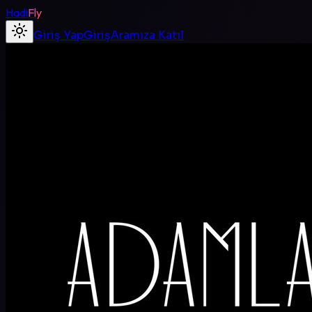
Hadi
Fly
Giriş Yap
Giriş
Aramıza Katıl