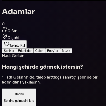
Adamlar
0
0
fan
0
şehir
Takipte Kal
Şehirler
Etkinlikler
Galeri
Entry'ler
Müzik
Hadi Gelsin
Hangi şehirde görmek istersin?
"Hadi Gelsin!" de, talep arttıkça sanatçı şehrine bir
adım daha yaklaşsın.
istanbul
Şehrine gelmesini iste