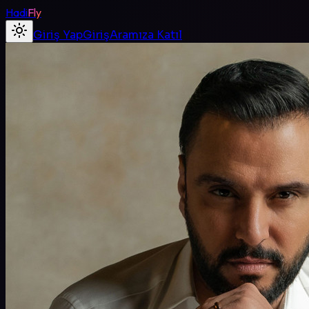
Hadi
Fly
Giriş Yap
Giriş
Aramıza Katıl