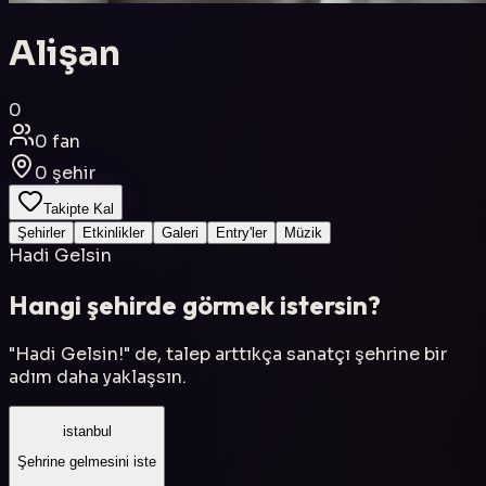
Alişan
0
0
fan
0
şehir
Takipte Kal
Şehirler
Etkinlikler
Galeri
Entry'ler
Müzik
Hadi Gelsin
Hangi şehirde görmek istersin?
"Hadi Gelsin!" de, talep arttıkça sanatçı şehrine bir
adım daha yaklaşsın.
istanbul
Şehrine gelmesini iste