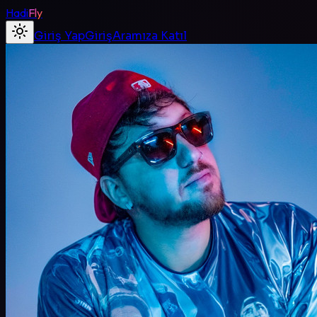
Hadi
Fly
Giriş Yap
Giriş
Aramıza Katıl