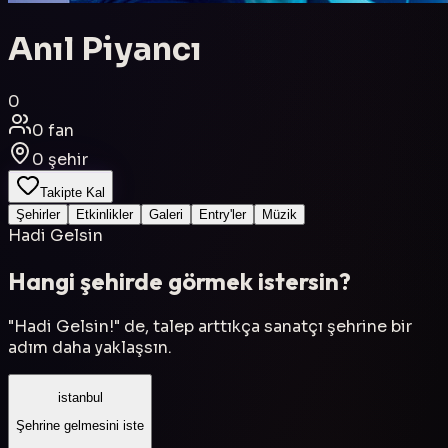
Anıl Piyancı
0
0
fan
0
şehir
Takipte Kal
Şehirler
Etkinlikler
Galeri
Entry'ler
Müzik
Hadi Gelsin
Hangi şehirde görmek istersin?
"Hadi Gelsin!" de, talep arttıkça sanatçı şehrine bir
adım daha yaklaşsın.
istanbul
Şehrine gelmesini iste