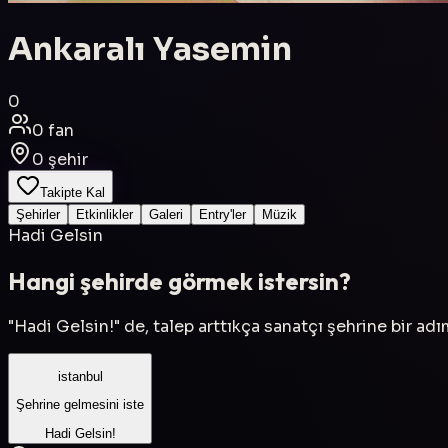
Ankaralı Yasemin
0
0
fan
0
şehir
Takipte Kal
Şehirler
Etkinlikler
Galeri
Entry'ler
Müzik
Hadi Gelsin
Hangi şehirde görmek istersin?
"Hadi Gelsin!" de, talep arttıkça sanatçı şehrine bir ad
istanbul
Şehrine gelmesini iste
Hadi Gelsin!