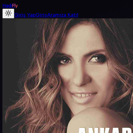
Hadi
Fly
Giriş Yap
Giriş
Aramıza Katıl