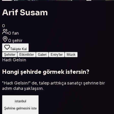
Arif Susam
0
0
fan
0
şehir
Takipte Kal
Şehirler
Etkinlikler
Galeri
Entry'ler
Müzik
Hadi Gelsin
Hangi şehirde görmek istersin?
"Hadi Gelsin!" de, talep arttıkça sanatçı şehrine bir
adım daha yaklaşsın.
istanbul
Şehrine gelmesini iste