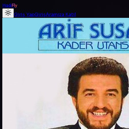
Hadi
Fly
Giriş Yap
Giriş
Aramıza Katıl