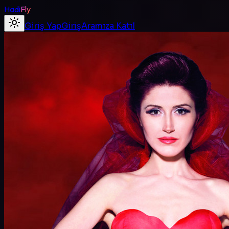
Hadi
Fly
Giriş Yap
Giriş
Aramıza Katıl