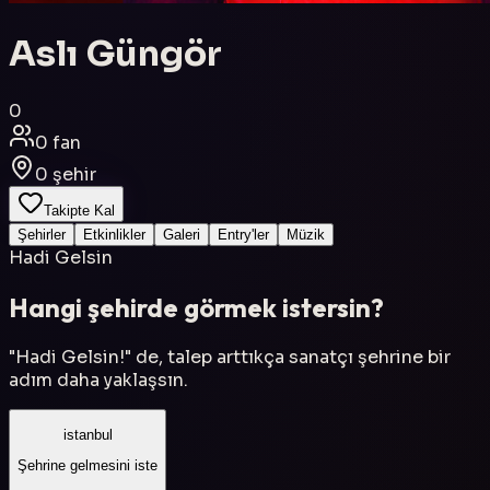
Aslı Güngör
0
0
fan
0
şehir
Takipte Kal
Şehirler
Etkinlikler
Galeri
Entry'ler
Müzik
Hadi Gelsin
Hangi şehirde görmek istersin?
"Hadi Gelsin!" de, talep arttıkça sanatçı şehrine bir
adım daha yaklaşsın.
istanbul
Şehrine gelmesini iste