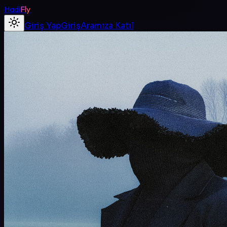
Hadi
Fly
Giriş Yap
Giriş
Aramıza Katıl