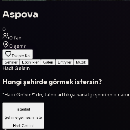
Aspova
0
0
fan
0
şehir
Takipte Kal
Şehirler
Etkinlikler
Galeri
Entry'ler
Müzik
Hadi Gelsin
Hangi şehirde görmek istersin?
"Hadi Gelsin!" de, talep arttıkça sanatçı şehrine bir ad
istanbul
Şehrine gelmesini iste
Hadi Gelsin!