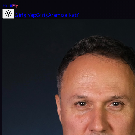
Hadi
Fly
Giriş Yap
Giriş
Aramıza Katıl