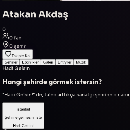
Atakan Akdaş
0
0
fan
0
şehir
Takipte Kal
Şehirler
Etkinlikler
Galeri
Entry'ler
Müzik
Hadi Gelsin
Hangi şehirde görmek istersin?
"Hadi Gelsin!" de, talep arttıkça sanatçı şehrine bir ad
istanbul
Şehrine gelmesini iste
Hadi Gelsin!