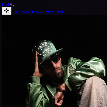
Hadi
Fly
Giriş Yap
Giriş
Aramıza Katıl