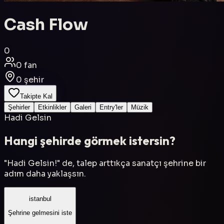
Cash Flow
0
0
fan
0
şehir
Takipte Kal
Şehirler
Etkinlikler
Galeri
Entry'ler
Müzik
Hadi Gelsin
Hangi şehirde görmek istersin?
"Hadi Gelsin!" de, talep arttıkça sanatçı şehrine bir
adım daha yaklaşsın.
istanbul
Şehrine gelmesini iste