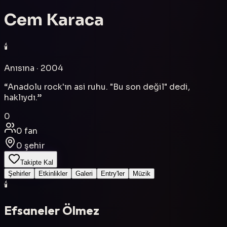
Cem Karaca
🕯️
Anısına
· 2004
“
Anadolu rock'ın asi ruhu. "Bu son değil" dedi,
haklıydı.
”
0
0
fan
0
şehir
Takipte Kal
Şehirler
Etkinlikler
Galeri
Entry'ler
Müzik
🕯️
Efsaneler Ölmez