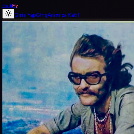
Hadi
Fly
Giriş Yap
Giriş
Aramıza Katıl