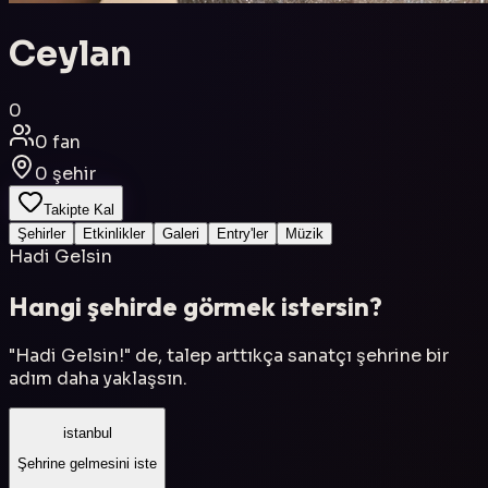
Ceylan
0
0
fan
0
şehir
Takipte Kal
Şehirler
Etkinlikler
Galeri
Entry'ler
Müzik
Hadi Gelsin
Hangi şehirde görmek istersin?
"Hadi Gelsin!" de, talep arttıkça sanatçı şehrine bir
adım daha yaklaşsın.
istanbul
Şehrine gelmesini iste