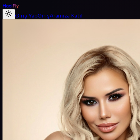
Hadi
Fly
Giriş Yap
Giriş
Aramıza Katıl