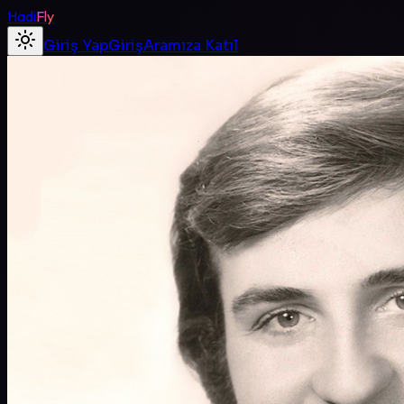
Hadi
Fly
Giriş Yap
Giriş
Aramıza Katıl