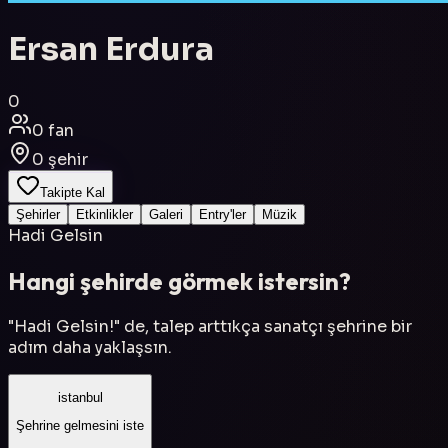
Ersan Erdura
0
0
fan
0
şehir
Takipte Kal
Şehirler
Etkinlikler
Galeri
Entry'ler
Müzik
Hadi Gelsin
Hangi şehirde görmek istersin?
"Hadi Gelsin!" de, talep arttıkça sanatçı şehrine bir
adım daha yaklaşsın.
istanbul
Şehrine gelmesini iste