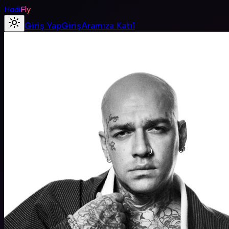
Hadi
Fly
Giriş Yap
Giriş
Aramıza Katıl