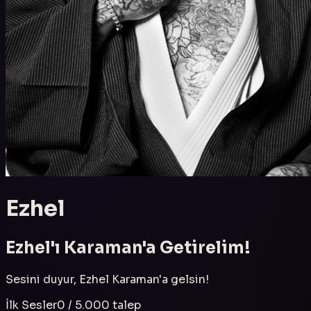
Ezhel
Ezhel
'ı
Karaman
'a Getirelim!
Sesini duyur,
Ezhel
Karaman
'a gelsin!
İlk Sesler
0
/
5.000
talep