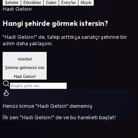
Şehirler
Etkinlikler
Galeri
Entry'ler
Müzik
Hadi Gelsin
Hangi şehirde görmek istersin?
"Hadi Gelsin!" de, talep arttıkça sanatçı şehrine bir
adım daha yaklaşsın.
istanbul
Şehrine gelmesini iste
Hadi Gelsin!
Henüz kimse "Hadi Gelsin" dememiş
İlk sen "Hadi Gelsin!" de ve bu hareketi başlat!