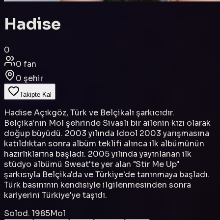
Hadise
0
0
fan
0
şehir
Takipte Kal
Hadise Açıkgöz, Türk ve Belçikalı şarkıcıdır.
Belçika'nın Mol şehrinde Sivaslı bir ailenin kızı olarak
doğup büyüdü. 2003 yılında Idool 2003 yarışmasına
katıldıktan sonra albüm teklifi alınca ilk albümünün
hazırlıklarına başladı. 2005 yılında yayınlanan ilk
stüdyo albümü Sweat'te yer alan "Stir Me Up"
şarkısıyla Belçika'da ve Türkiye'de tanınmaya başladı.
Türk basınının kendisiyle ilgilenmesinden sonra
kariyerini Türkiye'ye taşıdı.
Solo
d. 1985
Mol