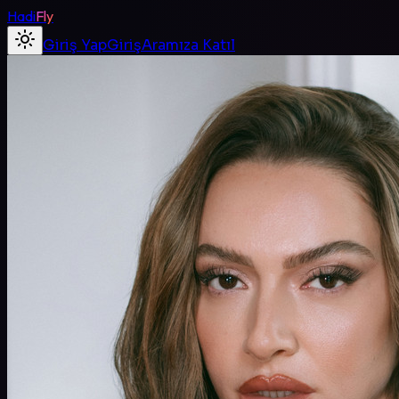
Hadi
Fly
Giriş Yap
Giriş
Aramıza Katıl