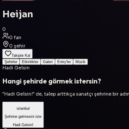
Heijan
0
0
fan
0
şehir
Takipte Kal
Şehirler
Etkinlikler
Galeri
Entry'ler
Müzik
Hadi Gelsin
Hangi şehirde görmek istersin?
"Hadi Gelsin!" de, talep arttıkça sanatçı şehrine bir ad
istanbul
Şehrine gelmesini iste
Hadi Gelsin!