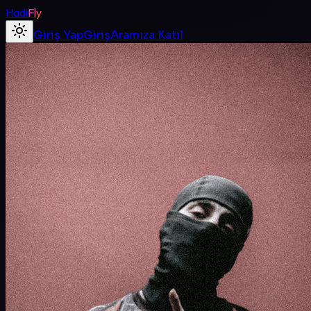
Hadi
Fly
Giriş Yap
Giriş
Aramıza Katıl