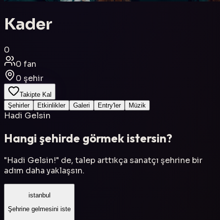
Kader
0
0
fan
0
şehir
Takipte Kal
Şehirler
Etkinlikler
Galeri
Entry'ler
Müzik
Hadi Gelsin
Hangi şehirde görmek istersin?
"Hadi Gelsin!" de, talep arttıkça sanatçı şehrine bir
adım daha yaklaşsın.
istanbul
Şehrine gelmesini iste