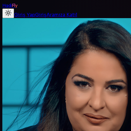
Hadi
Fly
Giriş Yap
Giriş
Aramıza Katıl