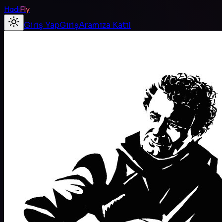
Hadi
Fly
Giriş Yap
Giriş
Aramıza Katıl