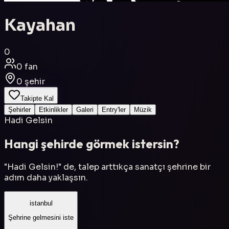
Kayahan
0
0
fan
0
şehir
Takipte Kal
Şehirler
Etkinlikler
Galeri
Entry'ler
Müzik
Hadi Gelsin
Hangi şehirde görmek istersin?
"Hadi Gelsin!" de, talep arttıkça sanatçı şehrine bir
adım daha yaklaşsın.
istanbul
Şehrine gelmesini iste