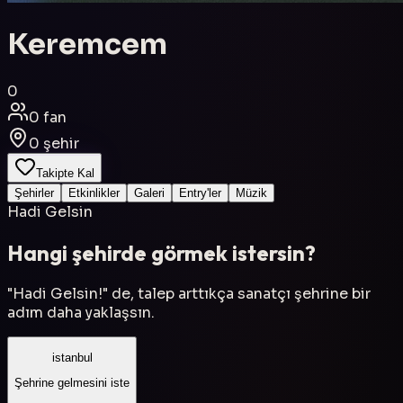
Keremcem
0
0
fan
0
şehir
Takipte Kal
Şehirler
Etkinlikler
Galeri
Entry'ler
Müzik
Hadi Gelsin
Hangi şehirde görmek istersin?
"Hadi Gelsin!" de, talep arttıkça sanatçı şehrine bir
adım daha yaklaşsın.
istanbul
Şehrine gelmesini iste