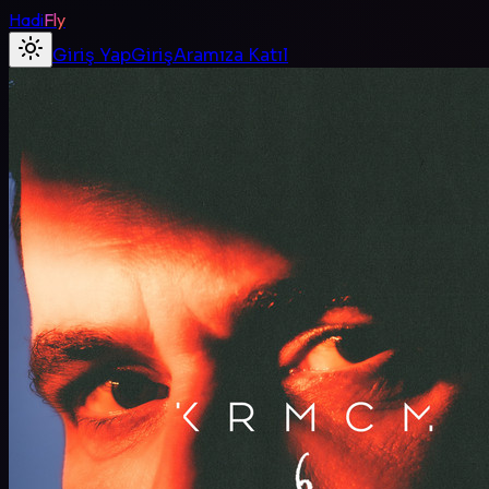
Hadi
Fly
Giriş Yap
Giriş
Aramıza Katıl