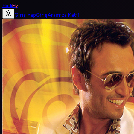
Hadi
Fly
Giriş Yap
Giriş
Aramıza Katıl