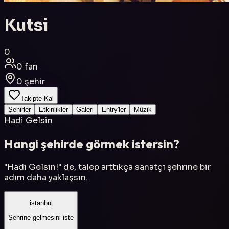
Kutsi
0
0
fan
0
şehir
Takipte Kal
Şehirler
Etkinlikler
Galeri
Entry'ler
Müzik
Hadi Gelsin
Hangi şehirde görmek istersin?
"Hadi Gelsin!" de, talep arttıkça sanatçı şehrine bir
adım daha yaklaşsın.
istanbul
Şehrine gelmesini iste