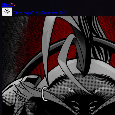
Hadi
Fly
Giriş Yap
Giriş
Aramıza Katıl