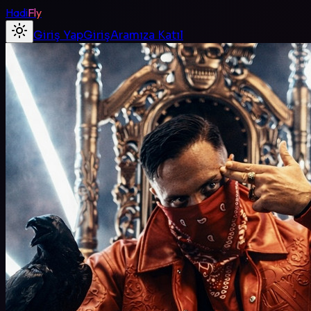
Hadi
Fly
Giriş Yap
Giriş
Aramıza Katıl