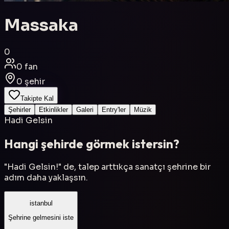
Massaka
0
0
fan
0
şehir
Takipte Kal
Şehirler
Etkinlikler
Galeri
Entry'ler
Müzik
Hadi Gelsin
Hangi şehirde görmek istersin?
"Hadi Gelsin!" de, talep arttıkça sanatçı şehrine bir
adım daha yaklaşsın.
istanbul
Şehrine gelmesini iste