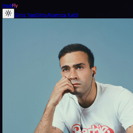
Hadi
Fly
Giriş Yap
Giriş
Aramıza Katıl