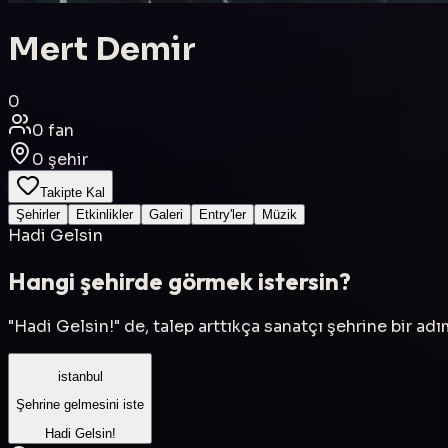
Mert Demir
0
0
fan
0
şehir
Takipte Kal
Şehirler
Etkinlikler
Galeri
Entry'ler
Müzik
Hadi Gelsin
Hangi şehirde görmek istersin?
"Hadi Gelsin!" de, talep arttıkça sanatçı şehrine bir ad
istanbul
Şehrine gelmesini iste
Hadi Gelsin!