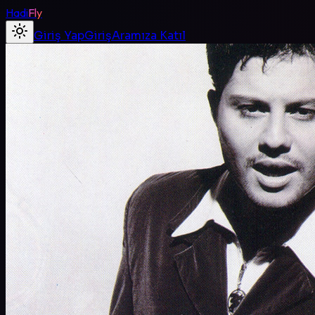
Hadi
Fly
Giriş Yap
Giriş
Aramıza Katıl