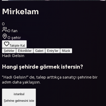
Mirkelam
0
0
fan
0
şehir
Takipte Kal
Şehirler
Etkinlikler
Galeri
Entry'ler
Müzik
Hadi Gelsin
Hangi şehirde görmek istersin?
"Hadi Gelsin!" de, talep arttıkça sanatçı şehrine bir
adım daha yaklaşsın.
istanbul
Şehrine gelmesini iste