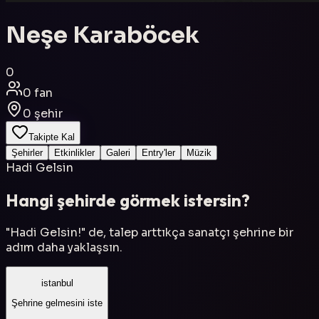
Neşe Karaböcek
0
0
fan
0
şehir
Takipte Kal
Şehirler
Etkinlikler
Galeri
Entry'ler
Müzik
Hadi Gelsin
Hangi şehirde görmek istersin?
"Hadi Gelsin!" de, talep arttıkça sanatçı şehrine bir
adım daha yaklaşsın.
istanbul
Şehrine gelmesini iste