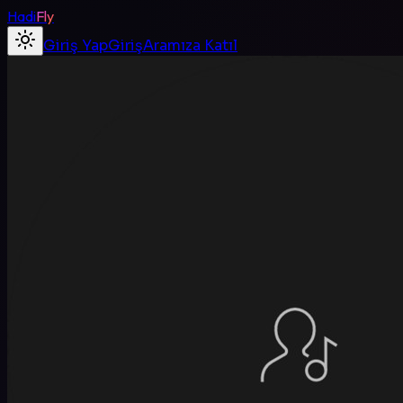
Hadi
Fly
Giriş Yap
Giriş
Aramıza Katıl