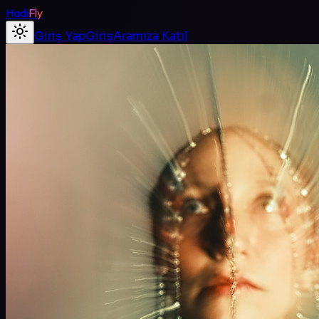
Hadi
Fly
Giriş Yap
Giriş
Aramıza Katıl