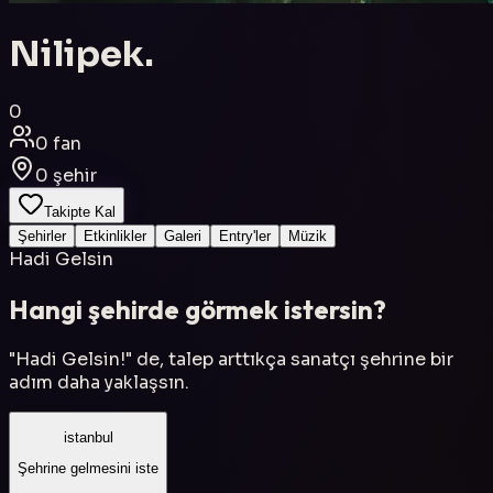
Nilipek.
0
0
fan
0
şehir
Takipte Kal
Şehirler
Etkinlikler
Galeri
Entry'ler
Müzik
Hadi Gelsin
Hangi şehirde görmek istersin?
"Hadi Gelsin!" de, talep arttıkça sanatçı şehrine bir
adım daha yaklaşsın.
istanbul
Şehrine gelmesini iste