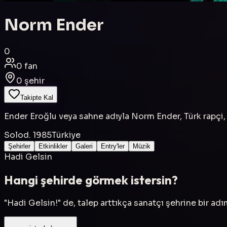
Norm Ender
0
0
fan
0
şehir
Takipte Kal
Ender Eroğlu veya sahne adıyla Norm Ender, Türk rapçi, 
Solo
d. 1985
Türkiye
Şehirler
Etkinlikler
Galeri
Entry'ler
Müzik
Hadi Gelsin
Hangi şehirde görmek istersin?
"Hadi Gelsin!" de, talep arttıkça sanatçı şehrine bir ad