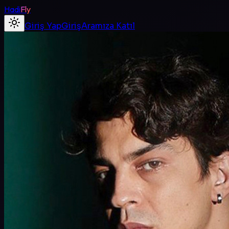
Hadi
Fly
Giriş Yap
Giriş
Aramıza Katıl