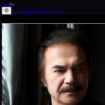
Hadi
Fly
Giriş Yap
Giriş
Aramıza Katıl