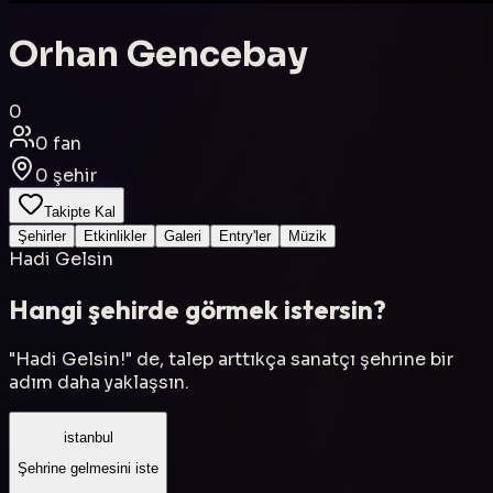
Orhan Gencebay
0
0
fan
0
şehir
Takipte Kal
Şehirler
Etkinlikler
Galeri
Entry'ler
Müzik
Hadi Gelsin
Hangi şehirde görmek istersin?
"Hadi Gelsin!" de, talep arttıkça sanatçı şehrine bir
adım daha yaklaşsın.
istanbul
Şehrine gelmesini iste