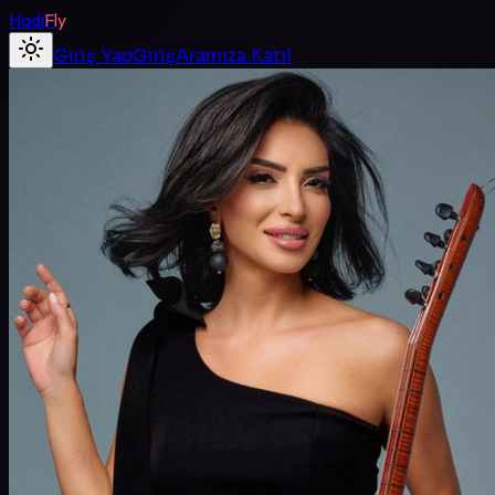
Hadi
Fly
Giriş Yap
Giriş
Aramıza Katıl