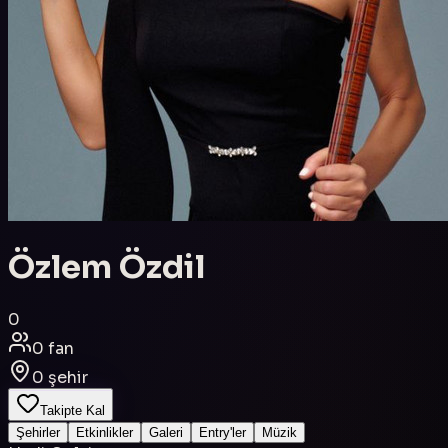
Özlem Özdil
0
0
fan
0
şehir
Takipte Kal
Şehirler
Etkinlikler
Galeri
Entry'ler
Müzik