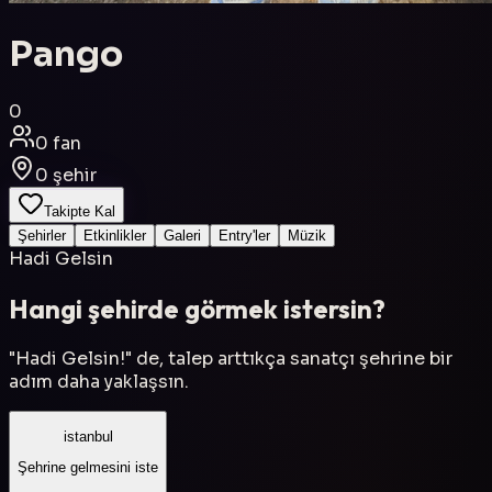
Pango
0
0
fan
0
şehir
Takipte Kal
Şehirler
Etkinlikler
Galeri
Entry'ler
Müzik
Hadi Gelsin
Hangi şehirde görmek istersin?
"Hadi Gelsin!" de, talep arttıkça sanatçı şehrine bir
adım daha yaklaşsın.
istanbul
Şehrine gelmesini iste