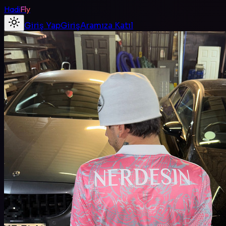
Hadi
Fly
Giriş Yap
Giriş
Aramıza Katıl