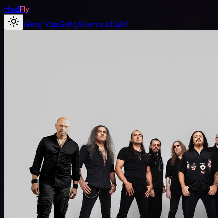
Hadi
Fly
Giriş Yap
Giriş
Aramıza Katıl