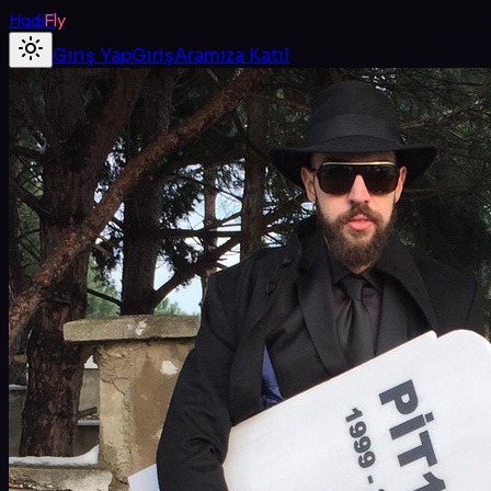
Hadi
Fly
Giriş Yap
Giriş
Aramıza Katıl