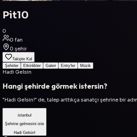
Pit10
0
0
fan
0
şehir
Takipte Kal
Şehirler
Etkinlikler
Galeri
Entry'ler
Müzik
Hadi Gelsin
Hangi şehirde görmek istersin?
"Hadi Gelsin!" de, talep arttıkça sanatçı şehrine bir ad
istanbul
Şehrine gelmesini iste
Hadi Gelsin!