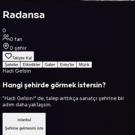
Radansa
0
0
fan
0
şehir
Takipte Kal
Şehirler
Etkinlikler
Galeri
Entry'ler
Müzik
Hadi Gelsin
Hangi şehirde görmek istersin?
"Hadi Gelsin!" de, talep arttıkça sanatçı şehrine bir
adım daha yaklaşsın.
istanbul
Şehrine gelmesini iste