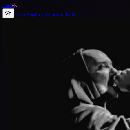
Hadi
Fly
Giriş Yap
Giriş
Aramıza Katıl