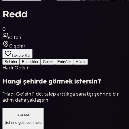
Redd
0
0
fan
0
şehir
Takipte Kal
Şehirler
Etkinlikler
Galeri
Entry'ler
Müzik
Hadi Gelsin
Hangi şehirde görmek istersin?
"Hadi Gelsin!" de, talep arttıkça sanatçı şehrine bir
adım daha yaklaşsın.
istanbul
Şehrine gelmesini iste