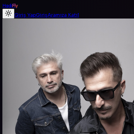
Hadi
Fly
Giriş Yap
Giriş
Aramıza Katıl