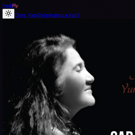
Hadi
Fly
Giriş Yap
Giriş
Aramıza Katıl