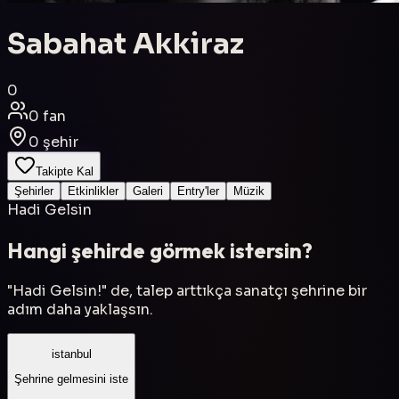
Sabahat Akkiraz
0
0
fan
0
şehir
Takipte Kal
Şehirler
Etkinlikler
Galeri
Entry'ler
Müzik
Hadi Gelsin
Hangi şehirde görmek istersin?
"Hadi Gelsin!" de, talep arttıkça sanatçı şehrine bir
adım daha yaklaşsın.
istanbul
Şehrine gelmesini iste