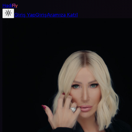
Hadi
Fly
Giriş Yap
Giriş
Aramıza Katıl