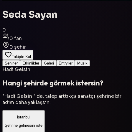
Seda Sayan
0
0
fan
0
şehir
Takipte Kal
Şehirler
Etkinlikler
Galeri
Entry'ler
Müzik
Hadi Gelsin
Hangi şehirde görmek istersin?
"Hadi Gelsin!" de, talep arttıkça sanatçı şehrine bir
adım daha yaklaşsın.
istanbul
Şehrine gelmesini iste