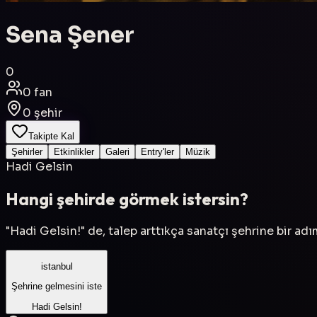
Sena Şener
0
0
fan
0
şehir
Takipte Kal
Şehirler
Etkinlikler
Galeri
Entry'ler
Müzik
Hadi Gelsin
Hangi şehirde görmek istersin?
"Hadi Gelsin!" de, talep arttıkça sanatçı şehrine bir ad
istanbul
Şehrine gelmesini iste
Hadi Gelsin!