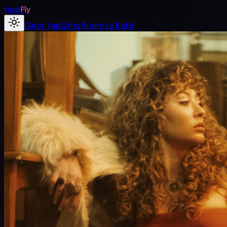
Hadi
Fly
Giriş Yap
Giriş
Aramıza Katıl