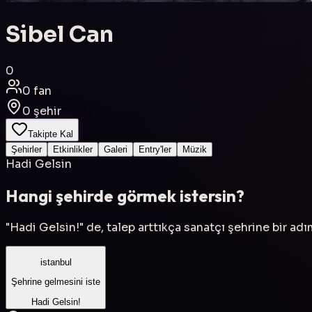
Sibel Can
0
0
fan
0
şehir
Takipte Kal
Şehirler
Etkinlikler
Galeri
Entry'ler
Müzik
Hadi Gelsin
Hangi şehirde görmek istersin?
"Hadi Gelsin!" de, talep arttıkça sanatçı şehrine bir ad
istanbul
Şehrine gelmesini iste
Hadi Gelsin!