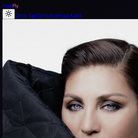
Hadi
Fly
Giriş Yap
Giriş
Aramıza Katıl