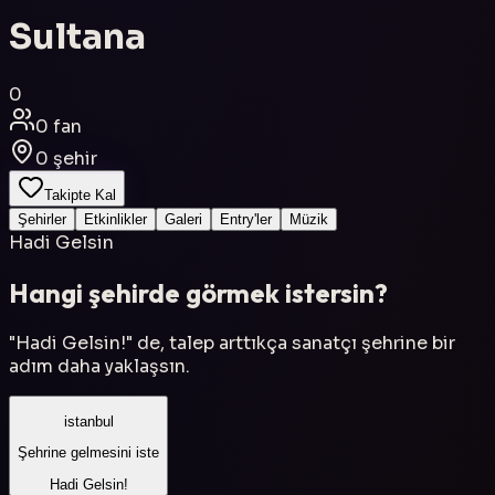
Sultana
0
0
fan
0
şehir
Takipte Kal
Şehirler
Etkinlikler
Galeri
Entry'ler
Müzik
Hadi Gelsin
Hangi şehirde görmek istersin?
"Hadi Gelsin!" de, talep arttıkça sanatçı şehrine bir
adım daha yaklaşsın.
istanbul
Şehrine gelmesini iste
Hadi Gelsin!