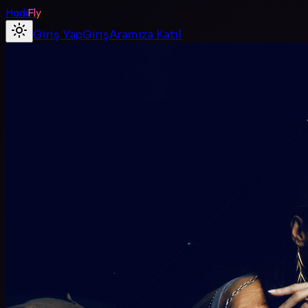
Hadi
Fly
Giriş Yap
Giriş
Aramıza Katıl