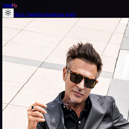
Hadi
Fly
Giriş Yap
Giriş
Aramıza Katıl