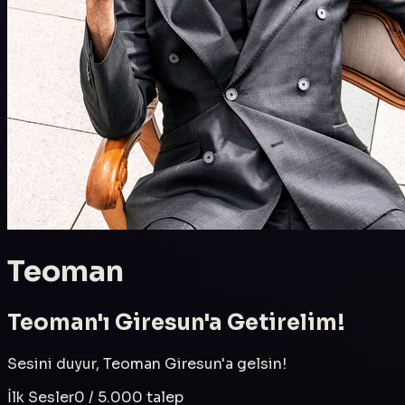
Teoman
Teoman
'ı
Giresun
'a Getirelim!
Sesini duyur,
Teoman
Giresun
'a gelsin!
İlk Sesler
0
/
5.000
talep