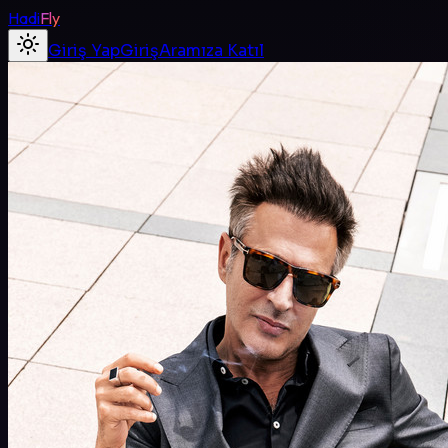
Hadi
Fly
Giriş Yap
Giriş
Aramıza Katıl