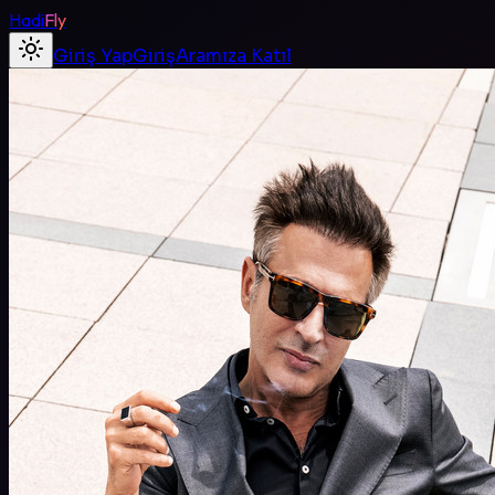
Hadi
Fly
Giriş Yap
Giriş
Aramıza Katıl