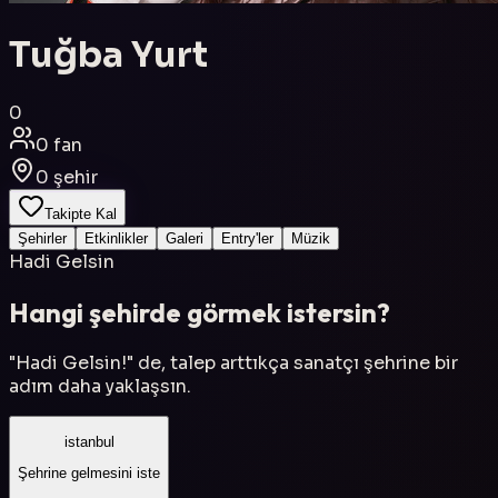
Tuğba Yurt
0
0
fan
0
şehir
Takipte Kal
Şehirler
Etkinlikler
Galeri
Entry'ler
Müzik
Hadi Gelsin
Hangi şehirde görmek istersin?
"Hadi Gelsin!" de, talep arttıkça sanatçı şehrine bir
adım daha yaklaşsın.
istanbul
Şehrine gelmesini iste