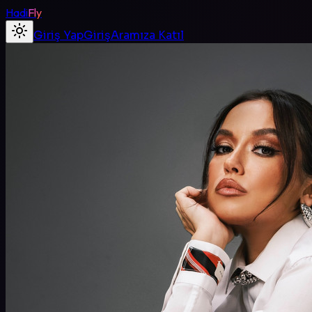
Hadi
Fly
Giriş Yap
Giriş
Aramıza Katıl