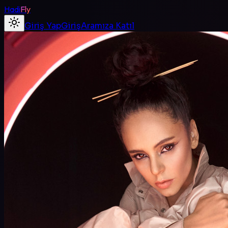
Hadi
Fly
Giriş Yap
Giriş
Aramıza Katıl