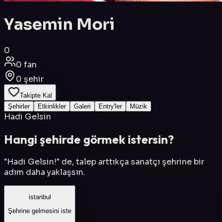
Yasemin Mori
0
0
fan
0
şehir
Takipte Kal
Şehirler
Etkinlikler
Galeri
Entry'ler
Müzik
Hadi Gelsin
Hangi şehirde görmek istersin?
"Hadi Gelsin!" de, talep arttıkça sanatçı şehrine bir
adım daha yaklaşsın.
istanbul
Şehrine gelmesini iste