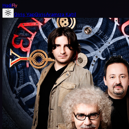
Hadi
Fly
Giriş Yap
Giriş
Aramıza Katıl