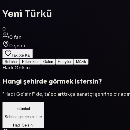
Yeni Türkü
0
0
fan
0
şehir
Takipte Kal
Şehirler
Etkinlikler
Galeri
Entry'ler
Müzik
Hadi Gelsin
Hangi şehirde görmek istersin?
"Hadi Gelsin!" de, talep arttıkça sanatçı şehrine bir ad
istanbul
Şehrine gelmesini iste
Hadi Gelsin!