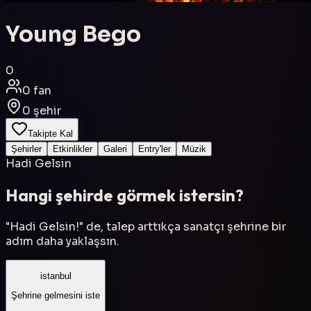
Young Bego
0
0
fan
0
şehir
Takipte Kal
Şehirler
Etkinlikler
Galeri
Entry'ler
Müzik
Hadi Gelsin
Hangi şehirde görmek istersin?
"Hadi Gelsin!" de, talep arttıkça sanatçı şehrine bir
adım daha yaklaşsın.
istanbul
Şehrine gelmesini iste