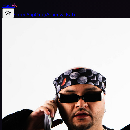
Hadi
Fly
Giriş Yap
Giriş
Aramıza Katıl