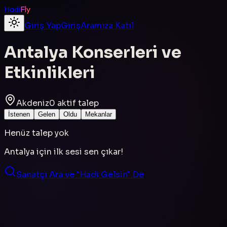
Hadi
Fly
Giriş Yap
Giriş
Aramıza Katıl
Antalya
Konserleri ve
Etkinlikleri
Akdeniz
0
aktif talep
İstenen
Gelen
Oldu
Mekanlar
Henüz talep yok
Antalya
için ilk sesi sen çıkar!
Sanatçı Ara ve "Hadi Gelsin" De