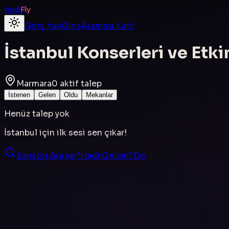
Hadi
Fly
Giriş Yap
Giriş
Aramıza Katıl
İstanbul
Konserleri ve Etkin
Marmara
0
aktif talep
İstenen
Gelen
Oldu
Mekanlar
Henüz talep yok
İstanbul
için ilk sesi sen çıkar!
Sanatçı Ara ve "Hadi Gelsin" De