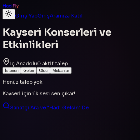
Hadi
Fly
Giriş Yap
Giriş
Aramıza Katıl
Kayseri
Konserleri ve
Etkinlikleri
İç Anadolu
0
aktif talep
İstenen
Gelen
Oldu
Mekanlar
Henüz talep yok
Kayseri
için ilk sesi sen çıkar!
Sanatçı Ara ve "Hadi Gelsin" De