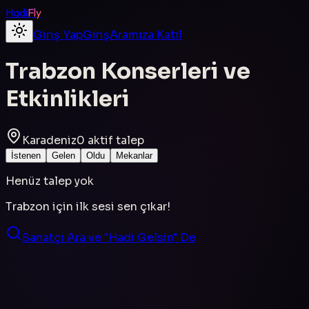
Hadi
Fly
Giriş Yap
Giriş
Aramıza Katıl
Trabzon
Konserleri ve
Etkinlikleri
Karadeniz
0
aktif talep
İstenen
Gelen
Oldu
Mekanlar
Henüz talep yok
Trabzon
için ilk sesi sen çıkar!
Sanatçı Ara ve "Hadi Gelsin" De