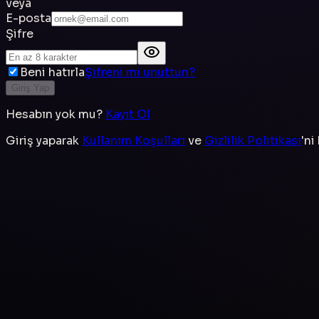
veya
E-posta
Şifre
Beni hatırla
Şifreni mi unuttun?
Giriş Yap
Hesabın yok mu?
Kayıt Ol
Giriş yaparak
Kullanım Koşulları
ve
Gizlilik Politikası
'ni