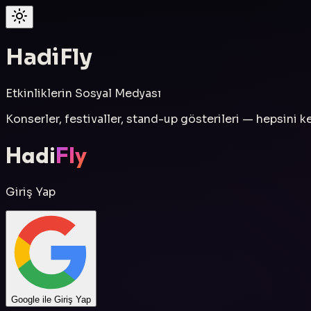
Hadi
Fly
Etkinliklerin Sosyal Medyası
Konserler, festivaller, stand-up gösterileri — hepsini keş
Hadi
Fly
Giriş Yap
Google ile Giriş Yap